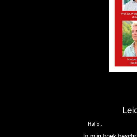
Lei
Hallo ,
In mijn boek beschri