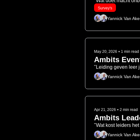
"Wat doet macht onb
Survey's
Yannick Van Ake
May 20, 2026
•
1 min read
Ambits Event
"Leiding geven leer j
Yannick Van Ake
Apr 21, 2026
•
2 min read
Ambits Lead
"Wat kost leiders he
Yannick Van Ake