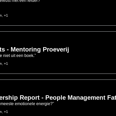
ewust met een leider?"
n, +1
s - Mentoring Proeverij
e niet uit een boek."
n, +1
ership Report - People Management Fa
t meeste emotionele energie?"
n, +1