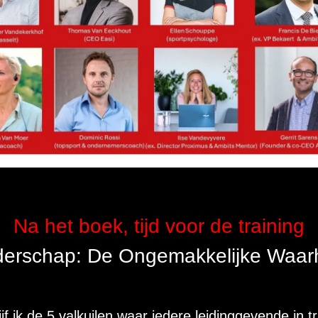
Na het boek, tijd voor de training
derschap: De Ongemakkelijke Waar
jf ik de 5 valkuilen waar iedere leidinggevende in tra