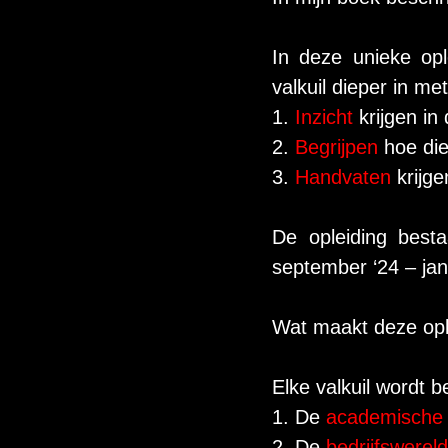
In deze unieke opl
valkuil dieper in met
1. 
Inzicht 
krijgen in
2. 
Begrijpen 
hoe diep
3. 
Handvaten 
krijge
De opleiding besta
september ‘24 – janu
Wat maakt deze opl
Elke valkuil wordt b
1. De 
academische
2. De 
bedrijfswereld