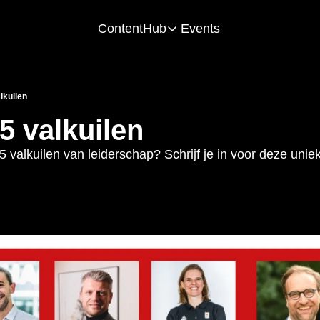
ContentHub
Events
ContentHub
Cases
Ca
Check our accomplishments
Visu
lkuilen
5 valkuilen
Podcast
Too
Learn form other Leaders
Tac
5 valkuilen van leiderschap? Schrijf je in voor deze uniek
Survey’s
We
Stay up-to-date with the latest trends 
Sha