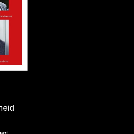
heid
pt.
