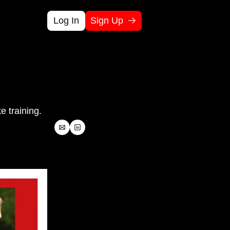
Log In
Sign Up
lculators
alize your potential impact
lkits
kle bottlenecks fast
e training.
binars
and data
re challenges and lessons learned with your peers